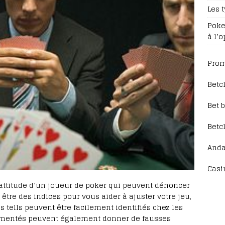
Les 
Poke
à l’
Prom
Betc
Bet 
Betc
Anda
Casi
l’attitude d’un joueur de poker qui peuvent dénoncer
être des indices pour vous aider à ajuster votre jeu,
es tells peuvent être facilement identifiés chez les
rimentés peuvent également donner de fausses