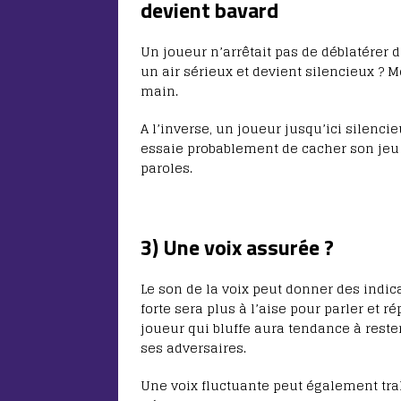
devient bavard
Un joueur n’arrêtait pas de déblatérer 
un air sérieux et devient silencieux ? 
main.
A l’inverse, un joueur jusqu’ici silen
essaie probablement de cacher son jeu e
paroles.
3) Une voix assurée ?
Le son de la voix peut donner des indi
forte sera plus à l’aise pour parler et 
joueur qui bluffe aura tendance à reste
ses adversaires.
Une voix fluctuante peut également tra