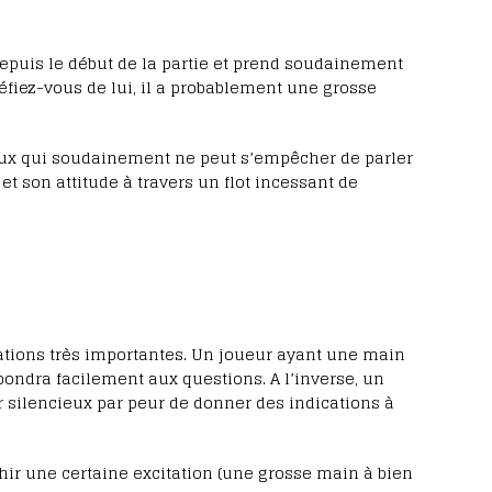
depuis le début de la partie et prend soudainement
Méfiez-vous de lui, il a probablement une grosse
cieux qui soudainement ne peut s’empêcher de parler
t son attitude à travers un flot incessant de
cations très importantes. Un joueur ayant une main
répondra facilement aux questions. A l’inverse, un
r silencieux par peur de donner des indications à
hir une certaine excitation (une grosse main à bien