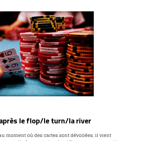
après le flop/le turn/la river
au moment où des cartes sont dévoilées, il vient