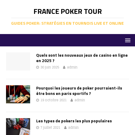
FRANCE POKER TOUR
GUIDES POKER: STRATÉGIES EN TOURNOIS LIVE ET ONLINE
Quels sont les nouveaux jeux de casino en ligne
en 2025 ?
30 juin 2025
admin
Pourquoi les joueurs de poker pourraient-ils
être bons en paris sportifs ?
19 octobre 2021
admin
Les types de pokers les plus populaires
7 juillet 2021
admin