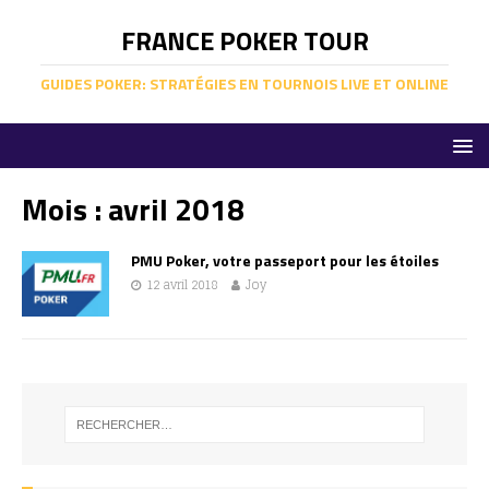
FRANCE POKER TOUR
GUIDES POKER: STRATÉGIES EN TOURNOIS LIVE ET ONLINE
Mois :
avril 2018
PMU Poker, votre passeport pour les étoiles
12 avril 2018
Joy